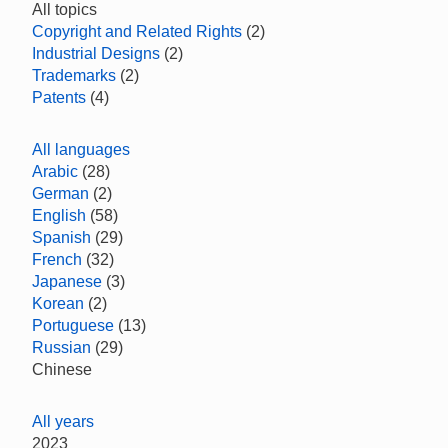
All topics
Copyright and Related Rights
(2)
Industrial Designs
(2)
Trademarks
(2)
Patents
(4)
All languages
Arabic
(28)
German
(2)
English
(58)
Spanish
(29)
French
(32)
Japanese
(3)
Korean
(2)
Portuguese
(13)
Russian
(29)
Chinese
All years
2023