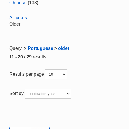
Chinese
(133)
All years
Older
Query
>
Portuguese
>
older
11 - 20 / 29
results
Results per page
Sort by