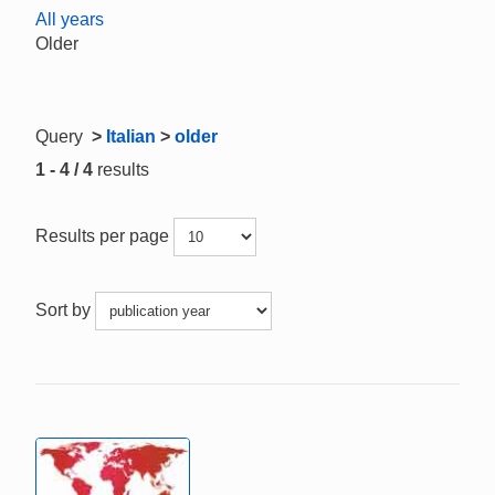
All years
Older
Query
>
Italian
>
older
1 - 4 / 4
results
Results per page
Sort by