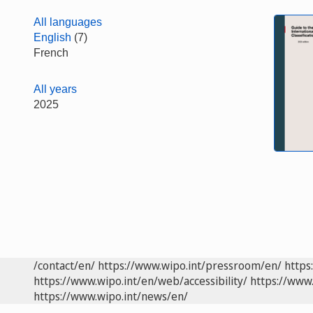
All languages
English
(7)
French
All years
2025
/contact/en/
https://www.wipo.int/pressroom/en/
https
https://www.wipo.int/en/web/accessibility/
https://www.
https://www.wipo.int/news/en/