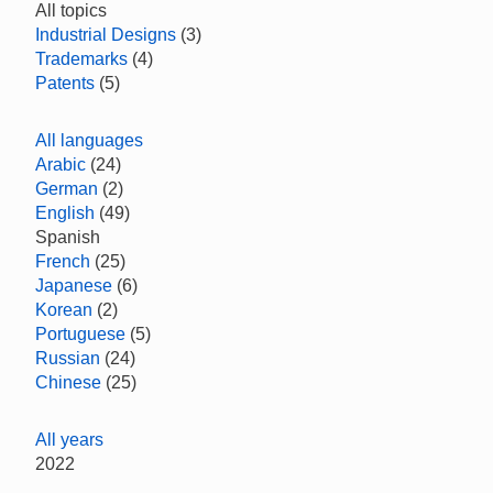
All topics
Industrial Designs
(3)
Trademarks
(4)
Patents
(5)
All languages
Arabic
(24)
German
(2)
English
(49)
Spanish
French
(25)
Japanese
(6)
Korean
(2)
Portuguese
(5)
Russian
(24)
Chinese
(25)
All years
2022