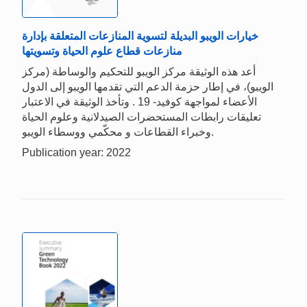
خيارات الويبو البديلة لتسوية المنازعات المتعلقة بإدارة
منازعات قطاع علوم الحياة وتسويتها
أعد ھذه الوثیقة مركز الویبو للتحكیم والوساطة (مركز
الویبو)، في إطار حزمة الدعم التي تقدمھا الویبو إلى الدول
الأعضاء لمواجھة كوفید- 19 . وتأخذ الوثیقة في الاعتبار
تعلیقات رابطات المستحضرات الصیدلانیة وعلوم الحیاة
وخبراء القطاعات و محكّمي ووسطاء الویبو.
Publication year: 2022