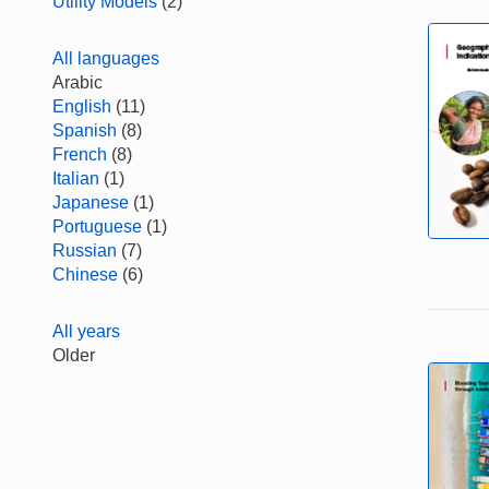
Utility Models
(2)
All languages
Arabic
English
(11)
Spanish
(8)
French
(8)
Italian
(1)
Japanese
(1)
Portuguese
(1)
Russian
(7)
Chinese
(6)
All years
Older