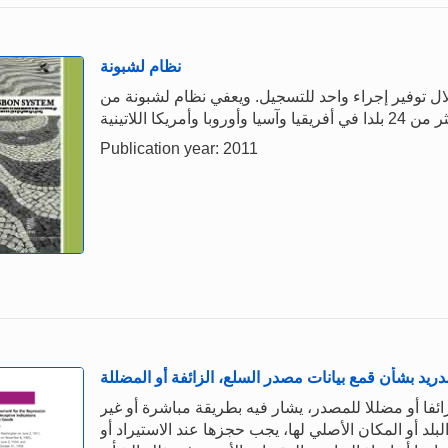
نظام لشبونة
لال توفير إجراء واحد للتسجيل. ويعفي نظام لشبونة من
Publication year: 2011
دريد بشأن قمع بيانات مصدر السلع، الزائفة أو المضللة
زائفا أو مضللا للمصدر، يشار فيه بطريقة مباشرة أو غير
لبلد أو المكان الأصلي لها، يجب حجزها عند الاستيراد أو