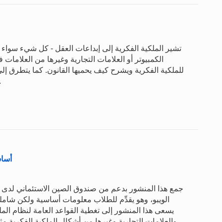
تشير الملكية الفكرية إلى إبداعات العقل - كل شيء سواء ك
الكمبيوتر أو العلامات التجارية وغيرها من العلامات 
للملكية الفكرية ويشرح كيف يحميها القانون. كما يتطرق إلى
العامة والمعلومات والتعاون
أساس
الويبو، وهو يقدِّم للطلاب معلومات أساسية ولكن شام
يسعى هذا المنشور إلى تغطية القواعد العامة لنظام الم
والعلامات التجارية وغيرها من أشكال الملكية الفكرية م