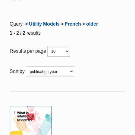
Query
>
Utility Models
>
French
>
older
1 - 2 / 2
results
Results per page
Sort by