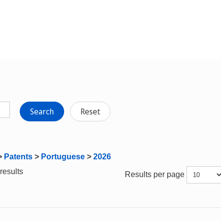
Search
Reset
>
Patents
>
Portuguese
>
2026
results
Results per page