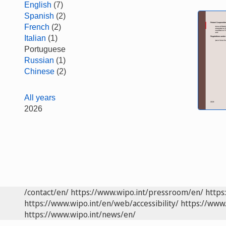
English
(7)
Spanish
(2)
French
(2)
Italian
(1)
Portuguese
Russian
(1)
Chinese
(2)
All years
2026
/contact/en/
https://www.wipo.int/pressroom/en/
https
https://www.wipo.int/en/web/accessibility/
https://www.
https://www.wipo.int/news/en/