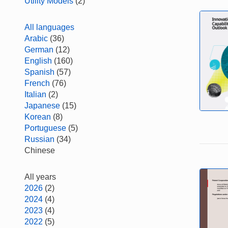
Utility Models
(2)
All languages
Arabic
(36)
German
(12)
English
(160)
Spanish
(57)
French
(76)
Italian
(2)
Japanese
(15)
Korean
(8)
Portuguese
(5)
Russian
(34)
Chinese
All years
2026
(2)
2024
(4)
2023
(4)
2022
(5)