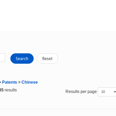
Search
Reset
>
Patents
>
Chinese
 35
results
Results per page