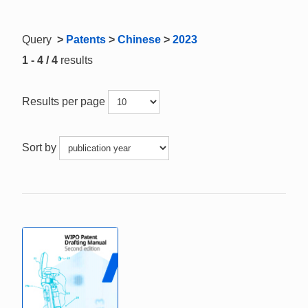
Query
>
Patents
>
Chinese
>
2023
1 - 4 / 4
results
Results per page
Sort by