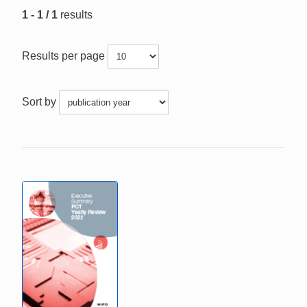
1 - 1 / 1
results
Results per page
Sort by