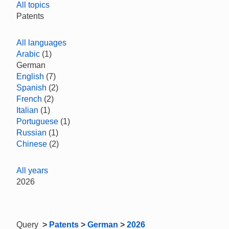
All topics
Patents
All languages
Arabic
(1)
German
English
(7)
Spanish
(2)
French
(2)
Italian
(1)
Portuguese
(1)
Russian
(1)
Chinese
(2)
All years
2026
Query
>
Patents
>
German
>
2026