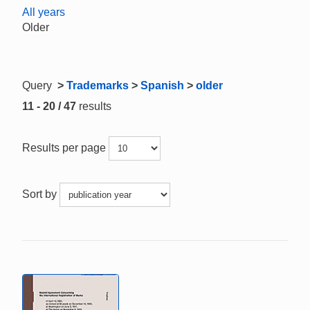
All years
Older
Query
>
Trademarks
>
Spanish
>
older
11 - 20 / 47
results
Results per page
Sort by