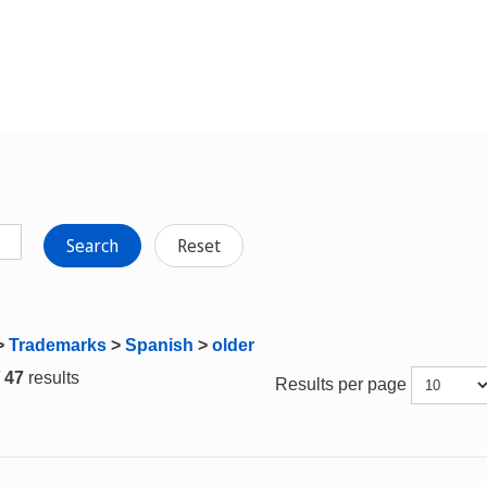
Search
Reset
>
Trademarks
>
Spanish
>
older
/ 47
results
Results per page