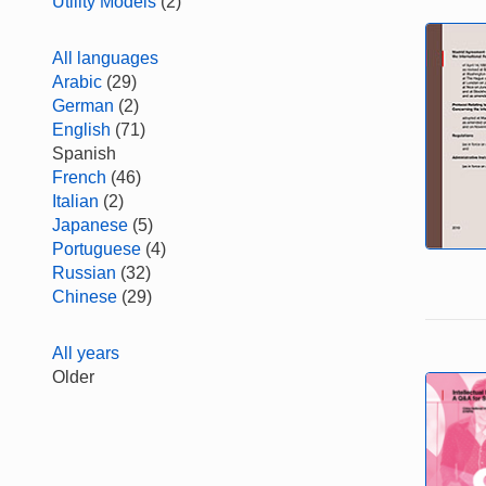
Utility Models
(2)
All languages
Arabic
(29)
German
(2)
English
(71)
Spanish
French
(46)
Italian
(2)
Japanese
(5)
Portuguese
(4)
Russian
(32)
Chinese
(29)
All years
Older