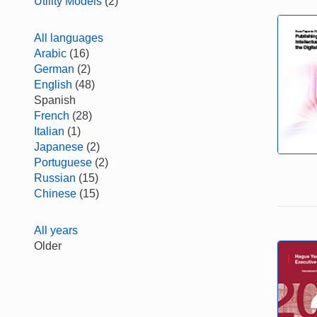
Utility Models
(2)
All languages
Arabic
(16)
German
(2)
English
(48)
Spanish
French
(28)
Italian
(1)
Japanese
(2)
Portuguese
(2)
Russian
(15)
Chinese
(15)
All years
Older