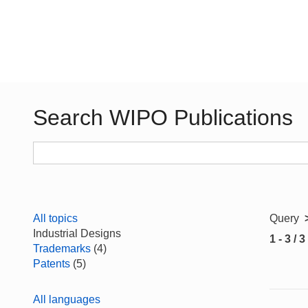
Search WIPO Publications
All topics
Query
Industrial Designs
1 - 3 / 3
Trademarks
(4)
Patents
(5)
All languages