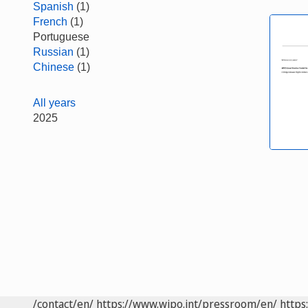
Spanish
(1)
French
(1)
Portuguese
Russian
(1)
Chinese
(1)
All years
2025
/contact/en/
https://www.wipo.int/pressroom/en/
https