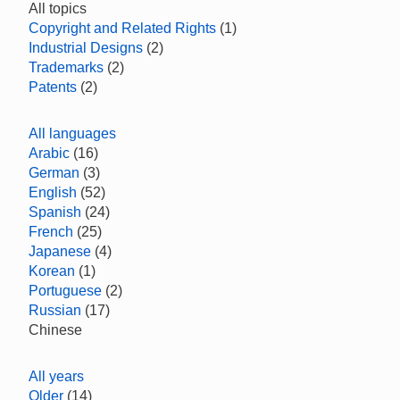
All topics
Copyright and Related Rights
(1)
Industrial Designs
(2)
Trademarks
(2)
Patents
(2)
All languages
Arabic
(16)
German
(3)
English
(52)
Spanish
(24)
French
(25)
Japanese
(4)
Korean
(1)
Portuguese
(2)
Russian
(17)
Chinese
All years
Older
(14)