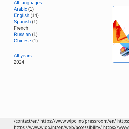
All languages
Arabic
(1)
English
(14)
Spanish
(1)
French
Russian
(1)
Chinese
(1)
All years
2024
/contact/en/
https://www.wipo.int/pressroom/en/
https
https://www.wipo.int/en/web/accessibility/
https://www.