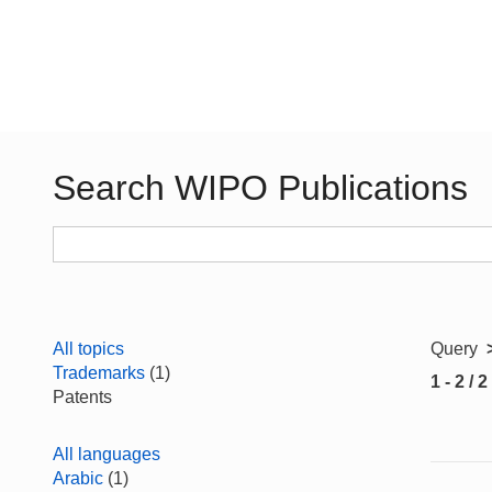
Search WIPO Publications
All topics
Query
Trademarks
(1)
1 - 2 / 2
Patents
All languages
Arabic
(1)