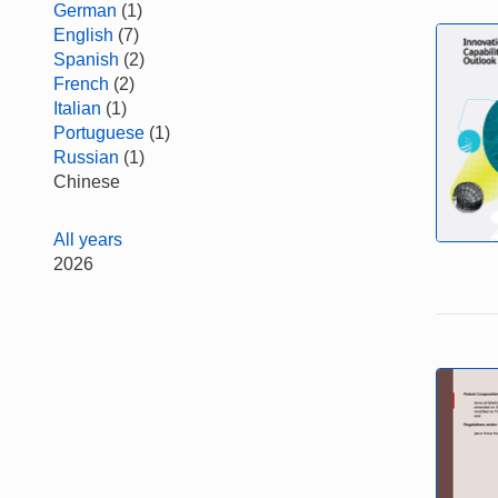
German
(1)
English
(7)
Spanish
(2)
French
(2)
Italian
(1)
Portuguese
(1)
Russian
(1)
Chinese
All years
2026