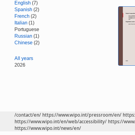
English
(7)
Spanish
(2)
French
(2)
Italian
(1)
Portuguese
Russian
(1)
Chinese
(2)
All years
2026
/contact/en/
https://www.wipo.int/pressroom/en/
https
https://www.wipo.int/en/web/accessibility/
https://www.
https://www.wipo.int/news/en/