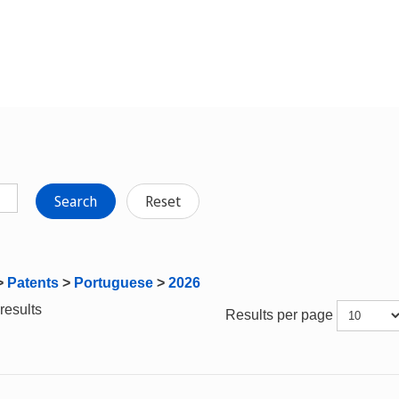
Search
Reset
>
Patents
>
Portuguese
>
2026
results
Results per page