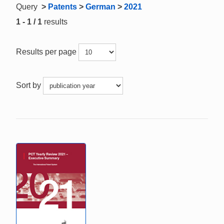
Query
>
Patents
>
German
>
2021
1 - 1 / 1
results
Results per page
Sort by