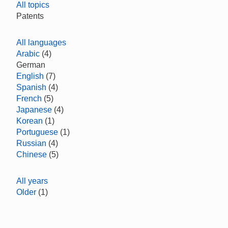
All topics
Patents
All languages
Arabic
(4)
German
English
(7)
Spanish
(4)
French
(5)
Japanese
(4)
Korean
(1)
Portuguese
(1)
Russian
(4)
Chinese
(5)
All years
Older
(1)