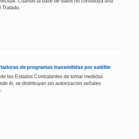
electual. Cuando la base de datos no constituya una
l Tratado.
rtadoras de programas transmitidas por satélite
 de los Estados Contratantes de tomar medidas
sde él, se distribuyan sin autorización señales
.