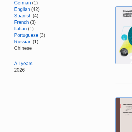
German
(1)
English
(42)
Spanish
(4)
French
(3)
Italian
(1)
Portuguese
(3)
Russian
(1)
Chinese
All years
2026