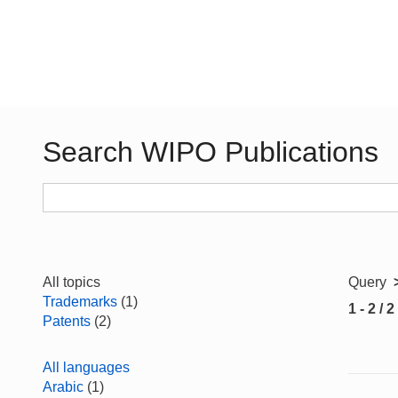
Search WIPO Publications
All topics
Query
Trademarks
(1)
1 - 2 / 2
Patents
(2)
All languages
Arabic
(1)