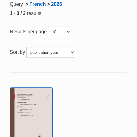
Query
>
French
>
2026
1 - 3 / 3
results
Results per page
Sort by