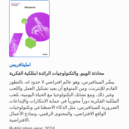
امليتافريس
محادثة الويبو, والتكنولوجيات الرائدة امللكية الفكرية
يبشّر الميتافيرس، وهو عالم افتراضي لا حدود له، بالتطور
القادم للإنترنت، ومن المتوقع أن يعيد تشكيل العمل واللعب
وغير ذلك. ومع تشابك التكنولوجيا مع الحياة اليومية، تلعب
الملكية الفكرية دوراً محورياً في حماية الابتكارات والإبداعات
الضرورية للميتافيرس، مثل الذكاء الاصطناعي وتكنولوجيات
الواقع الافتراضي، والمحتوى الرقمي، ونماذج الأعمال
الافتراضية.
Publication year: 2024