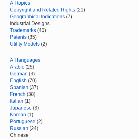
All topics
Copyright and Related Rights
(21)
Geographical Indications
(7)
Industrial Designs
Trademarks
(40)
Patents
(35)
Utility Models
(2)
All languages
Arabic
(25)
German
(3)
English
(70)
Spanish
(37)
French
(38)
Italian
(1)
Japanese
(3)
Korean
(1)
Portuguese
(2)
Russian
(24)
Chinese