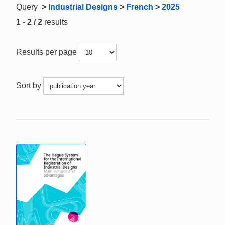
Query
>
Industrial Designs
>
French
>
2025
1 - 2 / 2
results
Results per page
Sort by