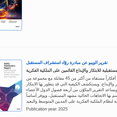
تقرير الويبو عن مبادرة روّاد استشراف المستقبل
قبلية للابتكار والإبداع القائمين على الملكية الفكرية
يلخّص تقرير الويبو عن مبادرة روّاد استشراف المستقبل أفكاراً مستقاة من أكثر من 45 مقابلة مع مجموعة من
والإبداع، ويستكشف الكيفية التي قد يتطور بها الابتكار
بداع القائمان على الملكية الفكرية بحلول عام 2034. ويساعد التقرير المكوّن من أربعة فصول الدول الأعضاء
 بها الاتجاهات الحالية مشهد المستقبل، ويوفر أساساً
Publication year: 2025