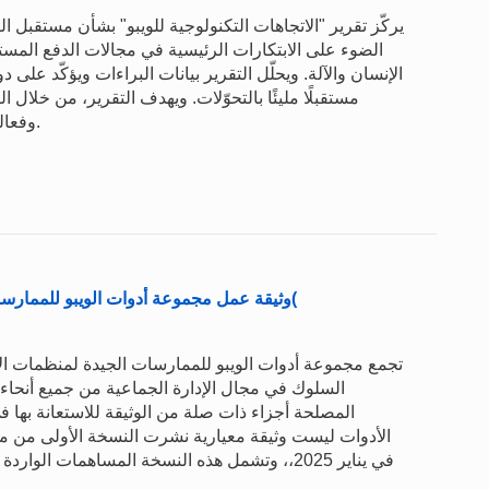
يركّز تقرير "الاتجاهات التكنولوجية للويبو" بشأن مستقبل ا
الضوء على الابتكارات الرئيسية في مجالات الدفع المستدام
الإنسان والآلة. ويحلّل التقرير بيانات البراءات ويؤكّد على 
مستقبلًا مليئًا بالتحوّلات. ويهدف التقرير، من خلال
وفعالة ومترابطة تتماشى مع خطة الأمم المتحدة لعام 2030.
وثيقة عمل مجموعة أدوات الويبو للممارسات الجيدة لمنظمات الإدارة الجماعية )مجموعة الأدوات(
تجمع مجموعة أدوات الويبو للممارسات الجيدة لمنظمات الإد
السلوك في مجال الإدارة الجماعية من جميع أنحاء
المصلحة أجزاء ذات صلة من الوثيقة للاستعانة بها 
في يناير 2025،، وتشمل هذه النسخة المساهمات ا