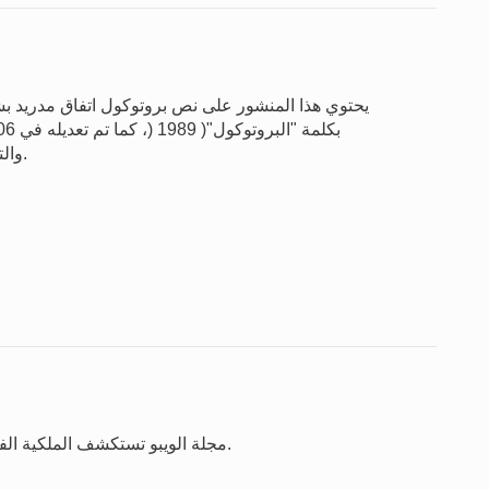
يحتوي هذا المنشور على نص بروتوكول اتفاق مدريد بشأ 
والتعليمات ا إ لدارية لتطبيق البروتوكول، ( وجدول الرسوم.
مجلة الويبو تستكشف الملكية الفكرية والإبداع والابتكار في الميدان على الصعيد العالمي.