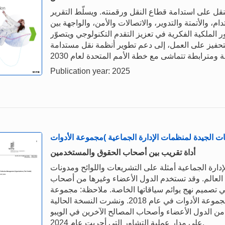
لنقل على استدامة قطاع النقل ورقمنته. ويسلّط التقرير
، والأتمتة والتدوير، والاتصالات والأمن، والواجهة بين
دور الملكية الفكرية في تعزيز التقدم التكنولوجي ويتصوّر
 التحفيز على العمل، إلى دعم تطوير أنظمة نقل مستدامة
Publication year: 2025
أداة تقريب بين أصحاب الحقوق والمستخدمين
ارة الجماعية أمثلة على التشريعات واللوائح ومدونات
 العالم. وقد تستخدم الدول الأعضاء وغيرها من أصحاب
في تصميم نهج يوائم سياقاتها الخاصة. ملاحظة: مجموعة
الأدوات ليست وثيقة معيارية نشرت النسخة الأولى من مجموعة الأدوات في عام 2018. ونشرت النسخة الحالية
لواردة من الدول الأعضاء وأصحاب المصالح الآخرين في الويبو
على مدار عملية التشاور التي أجريت عام 2024.