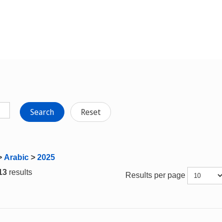
Search
Reset
>
Arabic
>
2025
 13
results
Results per page