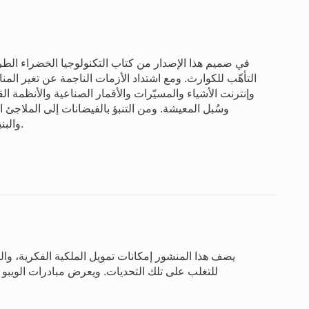
في صميم هذا الإصدار من كتاب التكنولوجيا الخضراء الطري
التأهّب للكوارث. ومع اشتداد الأزمات الناجمة عن تغير المن
وإنترنت الأشياء والمسيّرات والأقمار الصناعية والأنظمة الق
وسُبل المعيشة. ومن التنبؤ بالفيضانات إلى الملاجئ ا
والبنية التحتية الجاهزة لمواجهة الكوارث في مناخ يزداد تقلباً.
يصف هذا المنشور إمكانات تمويل الملكية الفكرية، والتح
للتغلب على تلك التحديات. ويعرض مبادرات الويبو ا