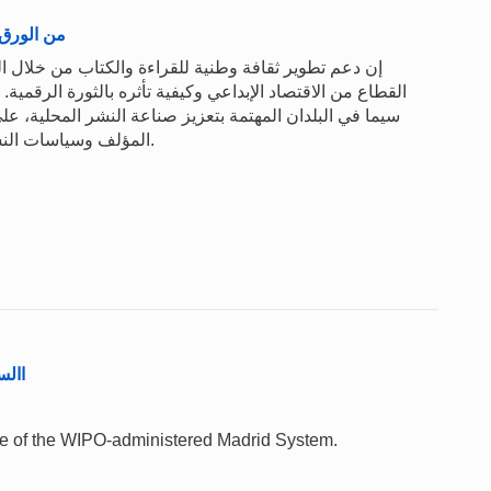
من الورق 
إن دعم تطوير ثقافة وطنية للقراءة والكتاب من خلال ا
القطاع من الاقتصاد الإبداعي وكيفية تأثره بالثورة الرقمي
سيما في البلدان المهتمة بتعزيز صناعة النشر المحلية، 
المؤلف وسياسات النشر الأخرى على طريقة إبداع الكتب ونشرها واستهلاكها.
االستع
 use of the WIPO-administered Madrid System.