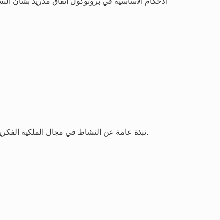
الأحكام الأساسية في بروتوكول اتفاق مدريد بشأن التسج
نبذة عامة عن النشاط في مجال الملكية الفكرية استنادا إلى آخر سنة تتوافر بشأنها الإحصاءات الكاملة.