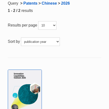
Query
>
Patents
>
Chinese
>
2026
1 - 2 / 2
results
Results per page
Sort by