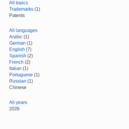
All topics
Trademarks
(1)
Patents
All languages
Arabic
(1)
German
(1)
English
(7)
Spanish
(2)
French
(2)
Italian
(1)
Portuguese
(1)
Russian
(1)
Chinese
All years
2026