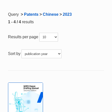
Query
>
Patents
>
Chinese
>
2023
1 - 4 / 4
results
Results per page
Sort by