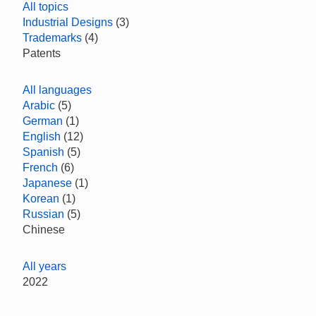
All topics
Industrial Designs
(3)
Trademarks
(4)
Patents
All languages
Arabic
(5)
German
(1)
English
(12)
Spanish
(5)
French
(6)
Japanese
(1)
Korean
(1)
Russian
(5)
Chinese
All years
2022