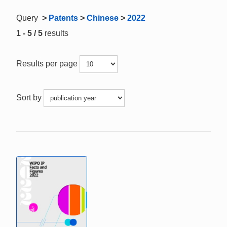
Query
>
Patents
>
Chinese
>
2022
1 - 5 / 5
results
Results per page
Sort by