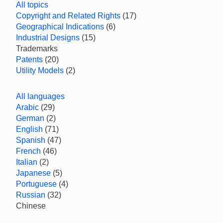
All topics
Copyright and Related Rights
(17)
Geographical Indications
(6)
Industrial Designs
(15)
Trademarks
Patents
(20)
Utility Models
(2)
All languages
Arabic
(29)
German
(2)
English
(71)
Spanish
(47)
French
(46)
Italian
(2)
Japanese
(5)
Portuguese
(4)
Russian
(32)
Chinese