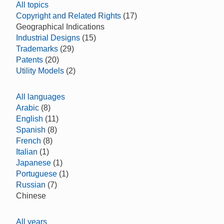
All topics
Copyright and Related Rights
(17)
Geographical Indications
Industrial Designs
(15)
Trademarks
(29)
Patents
(20)
Utility Models
(2)
All languages
Arabic
(8)
English
(11)
Spanish
(8)
French
(8)
Italian
(1)
Japanese
(1)
Portuguese
(1)
Russian
(7)
Chinese
All years