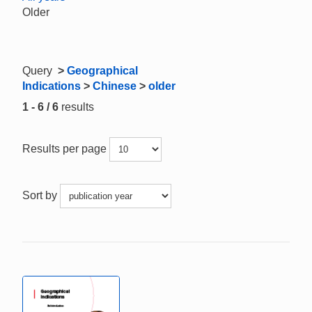
Older
Query
>
Geographical
Indications
>
Chinese
>
older
1 - 6 / 6
results
Results per page
Sort by