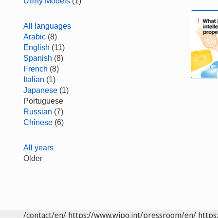
Utility Models
(1)
All languages
Arabic
(8)
English
(11)
Spanish
(8)
French
(8)
Italian
(1)
Japanese
(1)
Portuguese
Russian
(7)
Chinese
(6)
All years
Older
/contact/en/
https://www.wipo.int/pressroom/en/
https