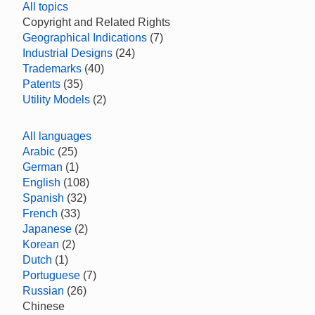
All topics
Copyright and Related Rights
Geographical Indications
(7)
Industrial Designs
(24)
Trademarks
(40)
Patents
(35)
Utility Models
(2)
All languages
Arabic
(25)
German
(1)
English
(108)
Spanish
(32)
French
(33)
Japanese
(2)
Korean
(2)
Dutch
(1)
Portuguese
(7)
Russian
(26)
Chinese