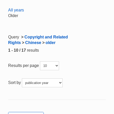
All years
Older
Query
>
Copyright and Related
Rights
>
Chinese
>
older
1 - 10 / 17
results
Results per page
Sort by