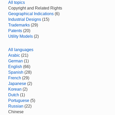
All topics
Copyright and Related Rights
Geographical Indications
(6)
Industrial Designs
(15)
Trademarks
(29)
Patents
(20)
Utility Models
(2)
All languages
Arabic
(21)
German
(1)
English
(66)
Spanish
(28)
French
(29)
Japanese
(2)
Korean
(2)
Dutch
(1)
Portuguese
(5)
Russian
(22)
Chinese