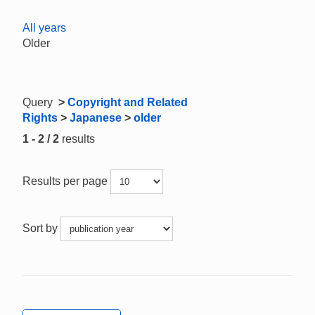
All years
Older
Query
>
Copyright and Related
Rights
>
Japanese
>
older
1 - 2 / 2
results
Results per page
Sort by