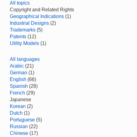
All topics
Copyright and Related Rights
Geographical Indications
(1)
Industrial Designs
(2)
Trademarks
(5)
Patents
(12)
Utility Models
(1)
All languages
Arabic
(21)
German
(1)
English
(66)
Spanish
(28)
French
(29)
Japanese
Korean
(2)
Dutch
(1)
Portuguese
(5)
Russian
(22)
Chinese
(17)