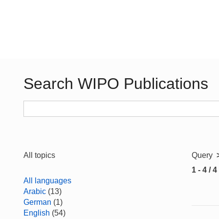
Search WIPO Publications
All topics
Query
1 - 4 / 4
All languages
Arabic
(13)
German
(1)
English
(54)