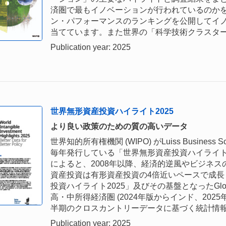
済圏で最もイノベーションが行われているのかを
ン・パフォーマンスのランキングを公開してイ
当てています。また世界の「科学技術クラスター
Publication year: 2025
世界無形資産投資ハイライト2025
より良い政策のための質の高いデータ
世界知的所有権機関 (WIPO) がLuiss Busines
毎年発行している「世界無形資産投資ハイライト」 (World In
によると、2008年以降、経済的逆風やビジネ
資産投資は有形資産投資の4倍近いペースで成
投資ハイライト2025」及びその基盤となったGlobal INT
高・中所得経済圏 (2024年版からインド、20
半期のクロスカントリーデータに基づく統計情
Publication year: 2025