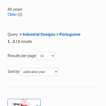
All years
Older
(2)
Query
>
Industrial Designs
>
Portuguese
1 - 2 / 2
results
Results per page
Sort by