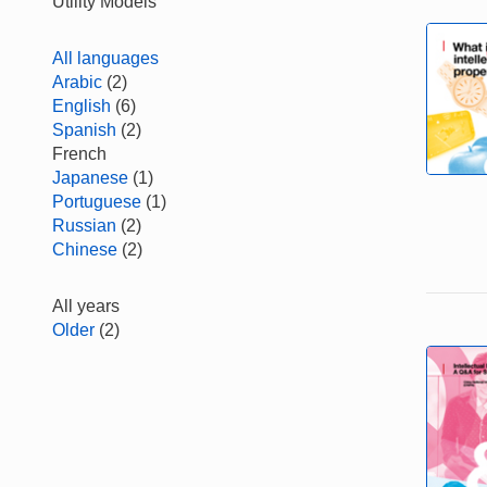
Utility Models
All languages
Arabic
(2)
English
(6)
Spanish
(2)
French
Japanese
(1)
Portuguese
(1)
Russian
(2)
Chinese
(2)
All years
Older
(2)