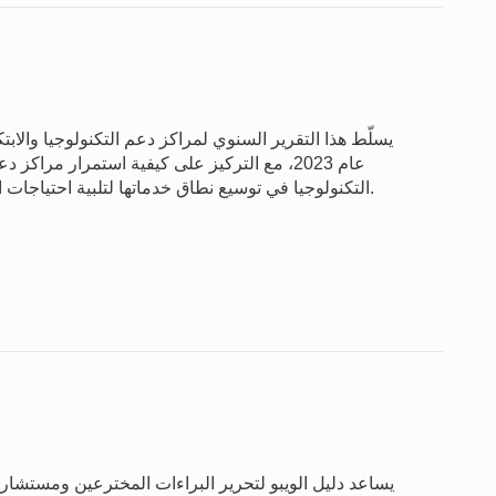
يسلّط هذا التقرير السنوي لمراكز دعم التكنولوجيا والابت
التكنولوجيا في توسيع نطاق خدماتها لتلبية احتياجات المبتكرين المحليين، وكيفية دعم الويبو لها بموارد جديدة.
يساعد دليل الويبو لتحرير البراءات المخترعين ومستشاريه