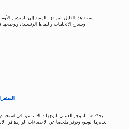
ويشرح الاتجاهات والنقاط الرئيسية، ويوضحها في جميع أجزائه من خلال عرض بديهي لمرئيات البيانات.
االستعراض الس
يحدّد هذا الموجز العملي التوجهات الأساسية في استخدام 
تديرها الويبو، ويوفر ملخصاً عن الإحصاءات الواردة في الاستعراض السنوي لمعاهدة التعاون بشأن البراءات 2024.