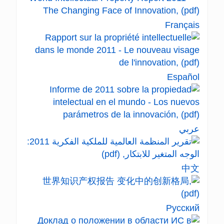
Français
Español
عربي
中文
Русский