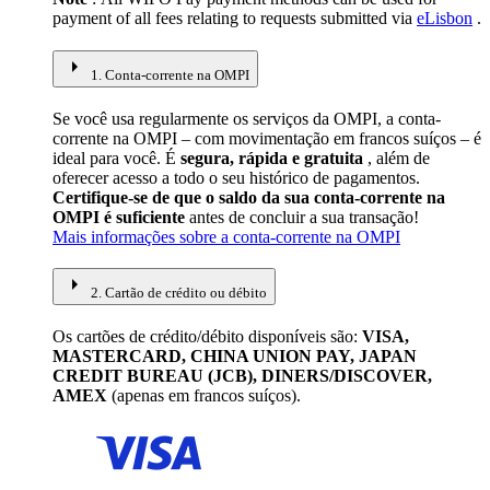
payment of all fees relating to requests submitted via
eLisbon
.
arrow_right
1. Conta-corrente na OMPI
Se você usa regularmente os serviços da OMPI, a conta-
corrente na OMPI – com movimentação em francos suíços – é
ideal para você. É
segura, rápida e gratuita
, além de
oferecer acesso a todo o seu histórico de pagamentos.
Certifique-se de que o saldo da sua conta-corrente na
OMPI é suficiente
antes de concluir a sua transação!
Mais informações sobre a conta-corrente na OMPI
arrow_right
2. Cartão de crédito ou débito
Os cartões de crédito/débito disponíveis são:
VISA,
MASTERCARD, CHINA UNION PAY, JAPAN
CREDIT BUREAU (JCB), DINERS/DISCOVER,
AMEX
(apenas em francos suíços).