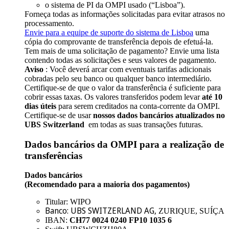
o sistema de PI da OMPI usado (“Lisboa”).
Forneça todas as informações solicitadas para evitar atrasos no
processamento.
Envie para a equipe de suporte do sistema de Lisboa
uma
cópia do comprovante de transferência depois de efetuá-la.
Tem mais de uma solicitação de pagamento? Envie uma lista
contendo todas as solicitações e seus valores de pagamento.
Aviso
: Você deverá arcar com eventuais tarifas adicionais
cobradas pelo seu banco ou qualquer banco intermediário.
Certifique-se de que o valor da transferência é suficiente para
cobrir essas taxas. Os valores transferidos podem levar
até 10
dias úteis
para serem creditados na conta-corrente da OMPI.
Certifique-se de usar
nossos dados bancários atualizados no
UBS Switzerland
em todas as suas transações futuras.
Dados bancários da OMPI para a realização de
transferências
Dados bancários
(Recomendado para a maioria dos pagamentos)
Titular: WIPO
Banco: UBS SWITZERLAND AG
,
ZURIQUE, SUÍÇA
IBAN:
CH77 0024 0240 FP10 1035 6