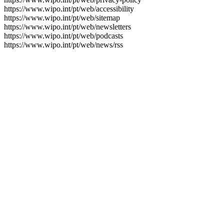
https://www.wipo.int/pt/web/accessibility
https://www.wipo.int/pt/web/sitemap
https://www.wipo.int/pt/web/newsletters
https://www.wipo.int/pt/web/podcasts
https://www.wipo.int/pt/web/news/rss