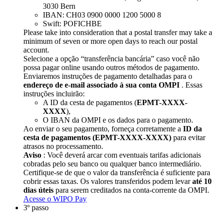
3030 Bern
IBAN: CH03 0900 0000 1200 5000 8
Swift: POFICHBE
Please take into consideration that a postal transfer may take a
minimum of seven or more open days to reach our postal
account.
Selecione a opção “transferência bancária” caso você não
possa pagar online usando outros métodos de pagamento.
Enviaremos instruções de pagamento detalhadas para o
endereço de e-mail associado à sua conta OMPI
. Essas
instruções incluirão:​​​​​​​
A ID da cesta de pagamentos (
EPMT-XXXX-
XXXX
),
O IBAN da OMPI e os dados para o pagamento.
Ao enviar o seu pagamento, forneça corretamente a
ID da
cesta de pagamentos (EPMT-XXXX-XXXX)
para evitar
atrasos no processamento.
Aviso
: Você deverá arcar com eventuais tarifas adicionais
cobradas pelo seu banco ou qualquer banco intermediário.
Certifique-se de que o valor da transferência é suficiente para
cobrir essas taxas. Os valores transferidos podem levar
até 10
dias úteis
para serem creditados na conta-corrente da OMPI.
Acesse o WIPO Pay
3º passo