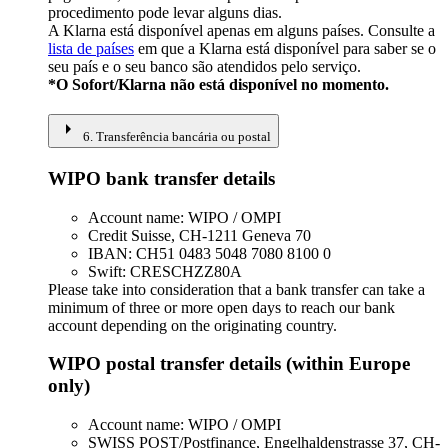
procedimento pode levar alguns dias.
A Klarna está disponível apenas em alguns países. Consulte a
lista de países
em que a Klarna está disponível para saber se o
seu país e o seu banco são atendidos pelo serviço.
*O Sofort/Klarna não está disponível no momento.
arrow_right
6. Transferência bancária ou postal
WIPO bank transfer details
Account name: WIPO / OMPI
Credit Suisse, CH-1211 Geneva 70
IBAN: CH51 0483 5048 7080 8100 0
Swift: CRESCHZZ80A
Please take into consideration that a bank transfer can take a
minimum of three or more open days to reach our bank
account depending on the originating country.
WIPO postal transfer details (within Europe
only)
Account name: WIPO / OMPI
SWISS POST/Postfinance, Engelhaldenstrasse 37, CH-