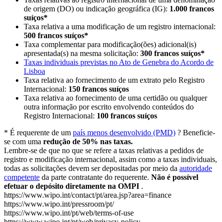
de origem (DO) ou indicação geográfica (IG):
1.000 francos
suíços*​​​​​​​
Taxa relativa a uma modificação de um registro internacional:
500 francos suíços*​​​​​​​
Taxa complementar para modificação(ões) adicional(is)
apresentada(s) na mesma solicitação:
300 francos suíços*​​​​​​​
Taxas individuais previstas no Ato de Genebra do Acordo de
Lisboa
Taxa relativa ao fornecimento de um extrato pelo Registro
Internacional:
150 francos suíços​​​​​​​
Taxa relativa ao fornecimento de uma certidão ou qualquer
outra informação por escrito envolvendo conteúdos do
Registro Internacional:
100 francos suíços​​​​​​​
* É requerente de um
país menos desenvolvido (PMD)
? Beneficie-
se com uma
redução de 50% nas taxas.
Lembre-se de que no que se refere a taxas relativas a pedidos de
registro e modificação internacional, assim como a taxas individuais,
todas as solicitações devem ser depositadas por meio da
autoridade
competente
da parte contratante do requerente.
Não é possível
efetuar o depósito diretamente na OMPI
.
https://www.wipo.int/contact/pt/area.jsp?area=finance
https://www.wipo.int/pressroom/pt/
https://www.wipo.int/pt/web/terms-of-use
https://www.wipo.int/pt/web/privacy-policy