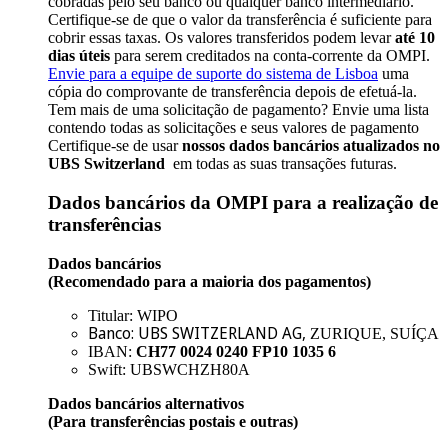
cobradas pelo seu banco ou qualquer banco intermediário.
Certifique-se de que o valor da transferência é suficiente para
cobrir essas taxas. Os valores transferidos podem levar
até 10
dias úteis
para serem creditados na conta-corrente da OMPI.
Envie para a equipe de suporte do sistema de Lisboa
uma
cópia do comprovante de transferência depois de efetuá-la.
Tem mais de uma solicitação de pagamento? Envie uma lista
contendo todas as solicitações e seus valores de pagamento
Certifique-se de usar
nossos dados bancários atualizados no
UBS Switzerland
em todas as suas transações futuras.
Dados bancários da OMPI para a realização de
transferências
Dados bancários
(Recomendado para a maioria dos pagamentos)
Titular: WIPO
Banco: UBS SWITZERLAND AG
,
ZURIQUE, SUÍÇA
IBAN:
CH77 0024 0240 FP10 1035 6
Swift: UBSWCHZH80A
Dados bancários alternativos
(Para transferências postais e outras)