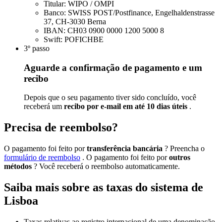
Titular: WIPO / OMPI
Banco: SWISS POST/Postfinance, Engelhaldenstrasse
37, CH-3030 Berna
IBAN: CH03 0900 0000 1200 5000 8
Swift: POFICHBE
3º passo
Aguarde a confirmação de pagamento e um
recibo
Depois que o seu pagamento tiver sido concluído, você
receberá um
recibo por e-mail em até 10 dias úteis
.
Precisa de reembolso?
O pagamento foi feito por
transferência bancária
? Preencha o
formulário de reembolso
. O pagamento foi feito por
outros
métodos
? Você receberá o reembolso automaticamente.
Saiba mais sobre as taxas do sistema de
Lisboa
Taxas relativas ao registro internacional de uma denominação