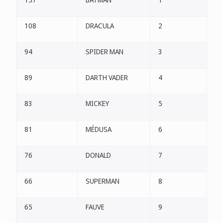
108
DRACULA
2
94
SPIDER MAN
3
89
DARTH VADER
4
83
MICKEY
5
81
MÉDUSA
6
76
DONALD
7
66
SUPERMAN
8
65
FAUVE
9