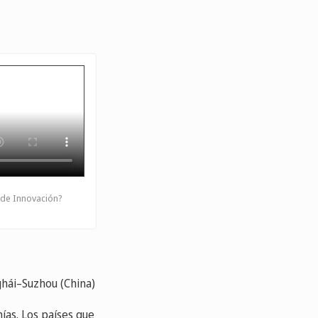
 de Innovación?
nghái–Suzhou (China)
ías. Los países que