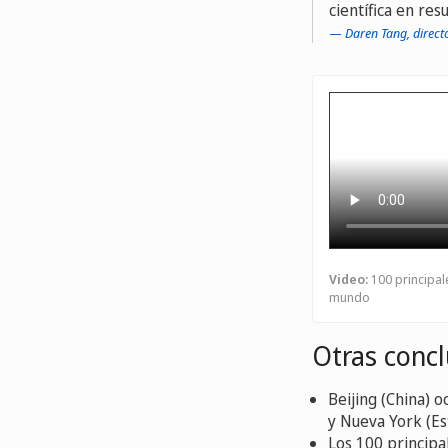
científica en re
Daren Tang, direct
Video:
100 principal
mundo
Otras concl
Beijing (China) o
y Nueva York (Es
Los 100 principa