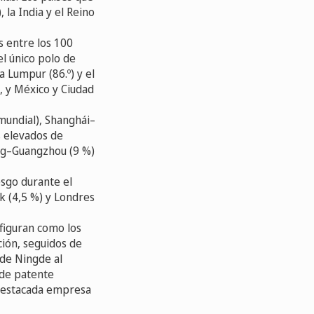
 la India y el Reino
s entre los 100
 el único polo de
a Lumpur (86.º) y el
, y México y Ciudad
 mundial), Shanghái–
 elevados de
ng–Guangzhou (9 %)
esgo durante el
k (4,5 %) y Londres
figuran como los
ción, seguidos de
 de Ningde al
 de patente
destacada empresa