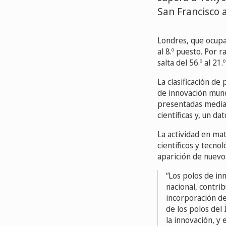
San Francisco a
Londres, que ocupa 
al 8.º puesto. Por 
salta del 56.º al 21.
La clasificación de
de innovación mund
presentadas median
científicas y, un d
La actividad en ma
científicos y tecn
aparición de nuevo
Los polos de in
nacional, contrib
incorporación de
de los polos del
la innovación, y