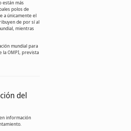
go están más
pales polos de
te a únicamente el
ribuyen de por sí al
mundial, mientras
vación mundial para
e la OMPI, prevista
ación del
nen información
entamiento.