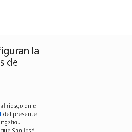
figuran la
os de
al riesgo en el
I
del presente
uangzhou
 que San José-