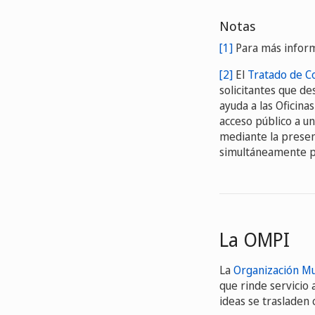
Notas
[1]
Para más inform
[2]
El
Tratado de C
solicitantes que d
ayuda a las Oficina
acceso público a un
mediante la present
simultáneamente pr
La OMPI
La
Organización Mu
que rinde servicio
ideas se trasladen