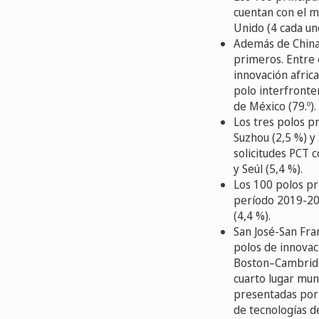
cuentan con el ma
Unido (4 cada uno
Además de China 
primeros. Entre el
innovación africa
polo interfronte
de México (79.º).
Los tres polos pr
Suzhou (2,5 %) 
solicitudes PCT
y Seúl (5,4 %).
Los 100 polos pr
período 2019-202
(4,4 %).
San José-San Fra
polos de innovac
Boston–Cambridge
cuarto lugar mun
presentadas por
de tecnologías de