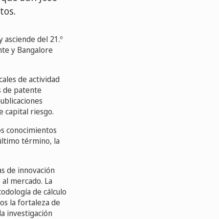
tos.
 asciende del 21.º
ente y Bangalore
cales de actividad
s de patente
ublicaciones
 capital riesgo.
los conocimientos
ltimo término, la
as de innovación
s al mercado. La
todología de cálculo
os la fortaleza de
la investigación