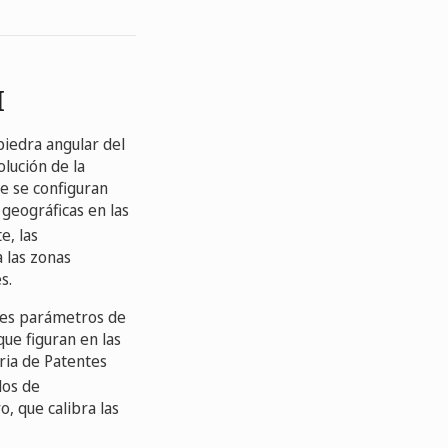
I
 piedra angular del
olución de la
ue se configuran
 geográficas en las
e, las
a las zonas
s.
res parámetros de
que figuran en las
ria de Patentes
los de
o, que calibra las