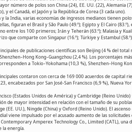
yor número de polos son China (24), EE. UU. (22), Alemania (7),
), y el Canadá, el Japón y la República de Corea (3 cada uno).
y la India, varias economías de ingresos medianos tienen polo
las, figuran el Brasil y São Paulo (49.º); Egipto y El Cairo (83.º),
no entre los 100 primeros; Irán y Teherán (63.º); Malasia y Kual
rizo que comparte con Singapur (16.º); Türkiye y Estambul (58.º)
incipales de publicaciones científicas son Beijing (4 % del total
y Shenzhen–Hong Kong–Guangzhou (2,4 %). Los porcentajes más
 corresponden a Tokio–Yokohama (10,3 %), Shenzhen–Hong Ko
incipales contaron con cerca de 169 000 acuerdos de capital ri
3, encabezados por San José-San Francisco (6,9 %), Nueva Yor
ncisco (Estados Unidos de América) y Cambridge (Reino Unido) 
ión de mayor intensidad en relación con el tamaño de su pobla
 (EE. UU.), Ningde (China) y Oxford (Reino Unido). El ascenso
dial viene impulsado por el acusado aumento de las solicitudes
 Contemporary Amperex Technology Co., Limited (CATL), una 
 la energía.