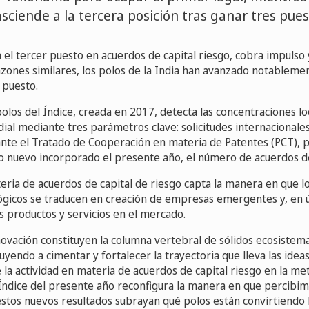
sciende a la tercera posición tras ganar tres pues
el tercer puesto en acuerdos de capital riesgo, cobra impulso y
razones similares, los polos de la India han avanzado notablem
º puesto.
 polos del Índice, creada en 2017, detecta las concentraciones lo
ial mediante tres parámetros clave: solicitudes internacionale
te el Tratado de Cooperación en materia de Patentes (PCT), p
ato nuevo incorporado el presente año, el número de acuerdos de
teria de acuerdos de capital de riesgo capta la manera en que 
ológicos se traducen en creación de empresas emergentes y, en ú
s productos y servicios en el mercado.
novación constituyen la columna vertebral de sólidos ecosistem
uyendo a cimentar y fortalecer la trayectoria que lleva las idea
 la actividad en materia de acuerdos de capital riesgo en la me
 Índice del presente año reconfigura la manera en que percibim
 estos nuevos resultados subrayan qué polos están convirtiendo 