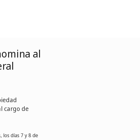
nomina al
eral
piedad
al cargo de
los días 7 y 8 de