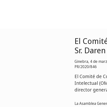
El Comit
Sr. Daren
Ginebra, 4 de mar
PR/2020/846
El Comité de C
Intelectual (O
director gener
La Asamblea Genera