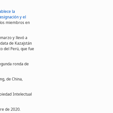
blece la
esignación y el
ados miembros en
marzo y llevó a
didata de Kazajstán
to del Perú, que fue
segunda ronda de
ng, de China,
opiedad Intelectual
re de 2020.​