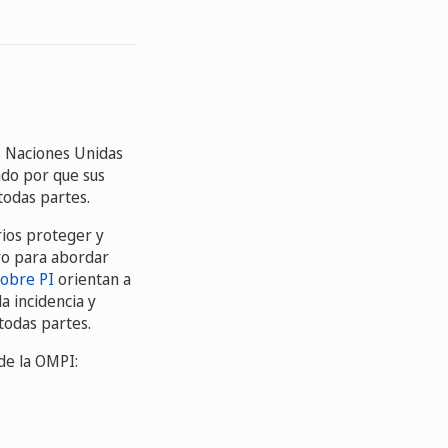
s Naciones Unidas
ndo por que sus
todas partes.
ios proteger y
oro para abordar
sobre PI
orientan a
a incidencia y
todas partes.
de la OMPI: