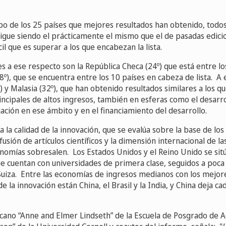
upo de los 25 países que mejores resultados han obtenido, todo
 sigue siendo el prácticamente el mismo que el de pasadas edici
cil que es superar a los que encabezan la lista.
s a ese respecto son la República Checa (24º) que está entre l
(8º), que se encuentra entre los 10 países en cabeza de lista. A 
) y Malasia (32º), que han obtenido resultados similares a los 
incipales de altos ingresos, también en esferas como el desarr
ación en ese ámbito y en el financiamiento del desarrollo.
a la calidad de la innovación, que se evalúa sobre la base de los
fusión de artículos científicos y la dimensión internacional de la
nomías sobresalen. Los Estados Unidos y el Reino Unido se sit
e cuentan con universidades de primera clase, seguidos a poca 
Suiza. Entre las economías de ingresos medianos con los mejor
de la innovación están China, el Brasil y la India, y China deja c
cano “Anne and Elmer Lindseth” de la Escuela de Posgrado de A