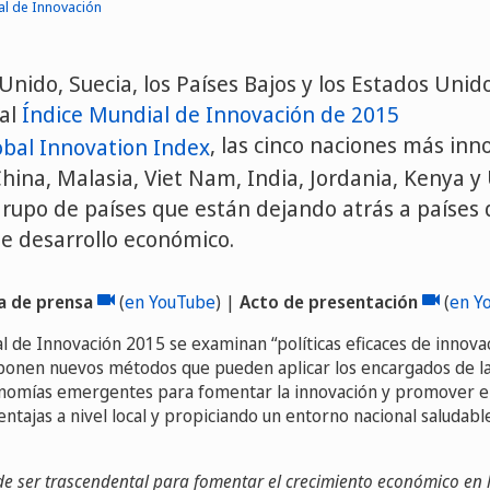
al de Innovación
 Unido, Suecia, los Países Bajos y los Estados Uni
 al
Índice Mundial de Innovación de 2015
, las cinco naciones más in
hina, Malasia, Viet Nam, India, Jordania, Kenya 
grupo de países que están dejando atrás a países 
e desarrollo económico.
a de prensa
Video
(
en YouTube
) |
Acto de presentación
Video
(
en Y
l de Innovación 2015 se examinan “políticas eficaces de innova
xponen nuevos métodos que pueden aplicar los encargados de l
conomías emergentes para fomentar la innovación y promover el
entajas a nivel local y propiciando un entorno nacional saludab
e ser trascendental para fomentar el crecimiento económico en l