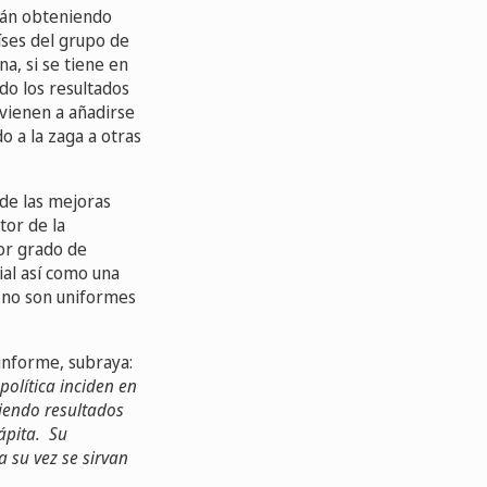
stán obteniendo
íses del grupo de
a, si se tiene en
do los resultados
vienen a añadirse
o a la zaga a otras
de las mejoras
tor de la
or grado de
ial así como una
 no son uniformes
informe, subraya:
política inciden en
niendo resultados
ápita. Su
 su vez se sirvan