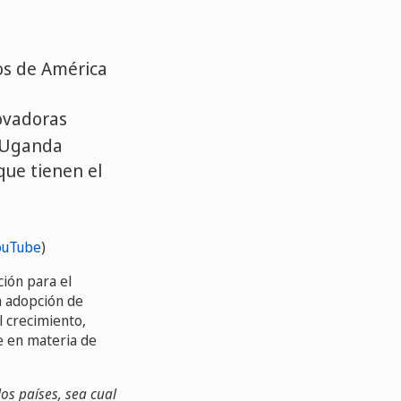
dos de América
novadoras
y Uganda
que tienen el
ouTube
)
ción para el
a adopción de
 crecimiento,
le en materia de
os países, sea cual