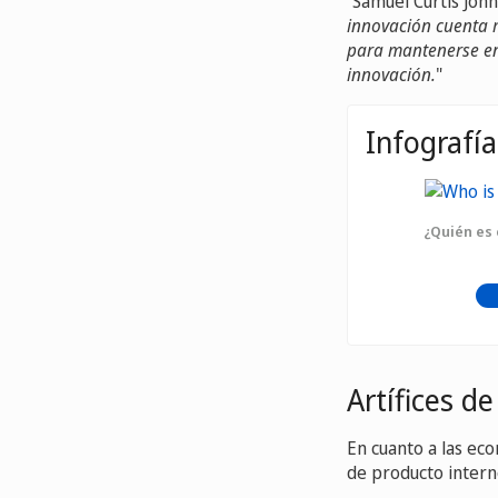
“Samuel Curtis John
innovación cuenta m
para mantenerse en
innovación.
"
Infografía
¿Quién es 
Artífices de
En cuanto a las ec
de producto interno