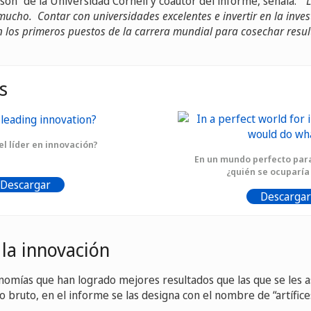
son” de la Universidad Cornell y coautor del informe, señala: "
ucho. Contar con universidades excelentes e invertir en la inves
 los primeros puestos de la carrera mundial para cosechar resul
s
el líder en innovación?
En un mundo perfecto para
¿quién se ocuparía
Descargar
Descargar
 la innovación
onomías que han logrado mejores resultados que las que se les 
 bruto, en el informe se las designa con el nombre de “artífices