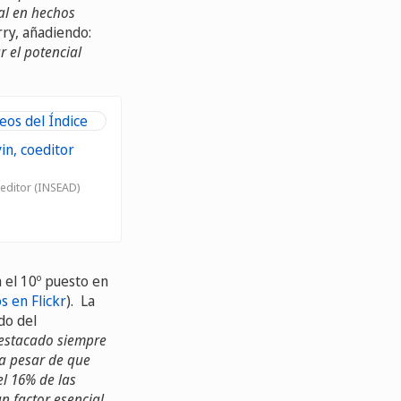
ial en hechos
rry, añadiendo:
 el potencial
eos del Índice
oeditor (INSEAD)
 el 10º puesto en
s en Flickr
). La
do del
destacado siempre
 a pesar de que
el 16% de las
n factor esencial