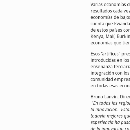
Varias economías d
resultados cada vez
economías de bajos
cuenta que Rwanda 
de estos países co
Kenya, Malí, Burki
economías que tien
Esos “artífices” p
introducidas en los
enseñanza terciari
integración con los
comunidad empresar
en todas esas econ
Bruno Lanvin, Dire
“
En todas las regio
la innovación. Está
todavía mejores que
experiencia ha pasa
de la innovación c