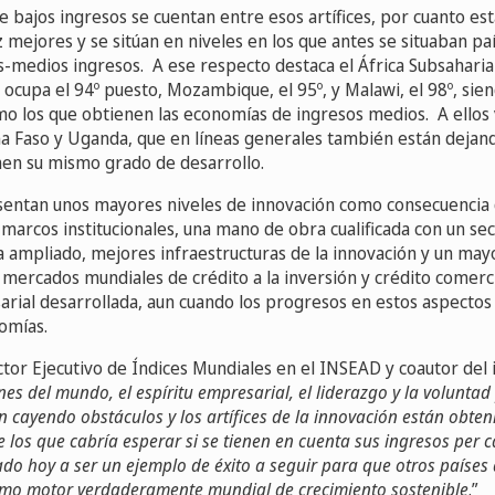
e bajos ingresos se cuentan entre esos artífices, por cuanto e
 mejores y se sitúan en niveles en los que antes se situaban pa
-medios ingresos. A ese respecto destaca el África Subsaharian
ocupa el 94º puesto, Mozambique, el 95º, y Malawi, el 98º, sien
mo los que obtienen las economías de ingresos medios. A ellos 
na Faso y Uganda, que en líneas generales también están dejand
en su mismo grado de desarrollo.
resentan unos mayores niveles de innovación como consecuencia 
 marcos institucionales, una mano de obra cualificada con un sec
a ampliado, mejores infraestructuras de la innovación y un may
 mercados mundiales de crédito a la inversión y crédito comerc
ial desarrollada, aun cuando los progresos en estos aspectos
omías.
ctor Ejecutivo de Índices Mundiales en el INSEAD y coautor del 
nes del mundo, el espíritu empresarial, el liderazgo y la voluntad 
n cayendo obstáculos y los artífices de la innovación están obte
 los que cabría esperar si se tienen en cuenta sus ingresos per c
do hoy a ser un ejemplo de éxito a seguir para que otros países a
omo motor verdaderamente mundial de crecimiento sostenible
.”