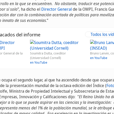
rrollo en la que se encuentren. No obstante, traducir ese potenc
por sí solo
”, ha dicho el
Director General
de la OMPI, Francis Gu
ción dar con la combinación acertada de políticas para movilizar
vo innato de sus economías
.”
acados del informe
Todos los víd
or General de la
Soumitra Dutta, coeditor
Bruno Lanvin, c
(Universidad Cornell)
en YouTube
en YouTube
e ocupa el segundo lugar, al que ha ascendido desde que ocupara
 de la presentación mundial de la octava edición del Índice (
Foto
olfe, Ministra de Propiedad Intelectual y Subsecretaria de Esta
presas, Innovación y Calificaciones dijo: "
El Reino Unido ha 
ejor a lo que se puede aspirar en las ciencias y la investigación:
epresenta menos del 1% de la población mundial, se le atribuye 
licadas de mayor calidad. Esa excelencia en la investigación es u